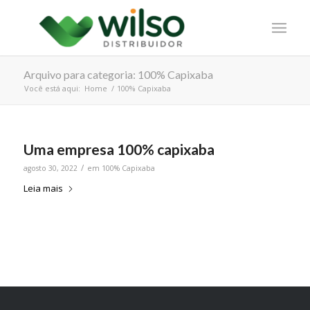
Arquivo para categoria: 100% Capixaba
Você está aqui:
Home
/
100% Capixaba
Uma empresa 100% capixaba
/
agosto 30, 2022
em
100% Capixaba
Leia mais