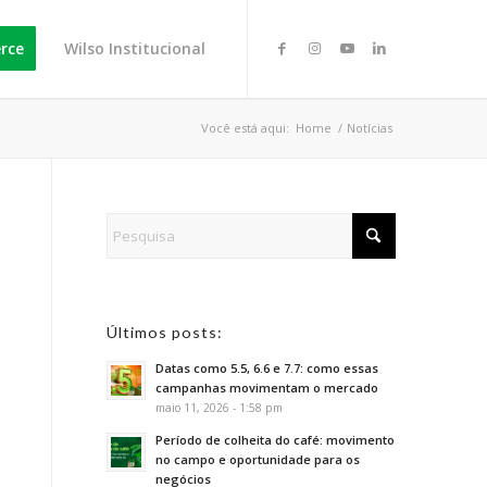
rce
Wilso Institucional
Você está aqui:
Home
/
Notícias
Últimos posts:
Datas como 5.5, 6.6 e 7.7: como essas
campanhas movimentam o mercado
maio 11, 2026 - 1:58 pm
Período de colheita do café: movimento
no campo e oportunidade para os
negócios