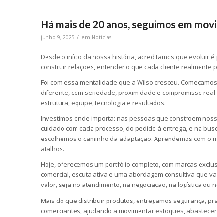
Há mais de 20 anos, seguimos em mov
/
junho 9, 2025
em
Notícias
Desde o início da nossa história, acreditamos que evoluir é
construir relações, entender o que cada cliente realmente p
Foi com essa mentalidade que a Wilso cresceu. Começamos
diferente, com seriedade, proximidade e compromisso real 
estrutura, equipe, tecnologia e resultados.
Investimos onde importa: nas pessoas que constroem nossa
cuidado com cada processo, do pedido à entrega, e na busc
escolhemos o caminho da adaptação. Aprendemos com o me
atalhos.
Hoje, oferecemos um portfólio completo, com marcas exclu
comercial, escuta ativa e uma abordagem consultiva que v
valor, seja no atendimento, na negociação, na logística ou 
Mais do que distribuir produtos, entregamos segurança, pra
comerciantes, ajudando a movimentar estoques, abastecer p