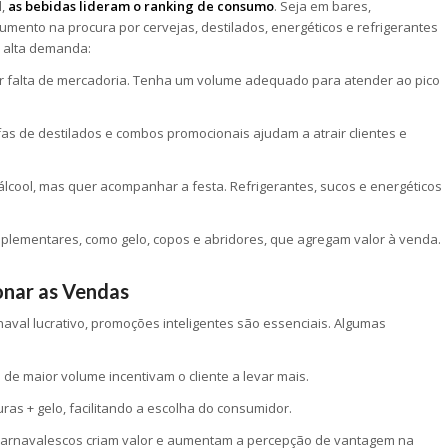
l,
as bebidas lideram o ranking de consumo
. Seja em bares,
mento na procura por cervejas, destilados, energéticos e refrigerantes
a alta demanda:
r falta de mercadoria. Tenha um volume adequado para atender ao pico
fas de destilados e combos promocionais ajudam a atrair clientes e
ool, mas quer acompanhar a festa. Refrigerantes, sucos e energéticos
plementares, como gelo, copos e abridores, que agregam valor à venda.
onar as Vendas
aval lucrativo, promoções inteligentes são essenciais. Algumas
e maior volume incentivam o cliente a levar mais.
ras + gelo, facilitando a escolha do consumidor.
carnavalescos criam valor e aumentam a percepção de vantagem na