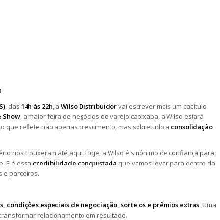
a
S)
, das
14h às 22h
, a
Wilso Distribuidor
vai escrever mais um capítulo
e Show
, a maior feira de negócios do varejo capixaba, a Wilso estará
 que reflete não apenas crescimento, mas sobretudo a
consolidação
rio nos trouxeram até aqui. Hoje, a Wilso é sinônimo de confiança para
ce. E é essa
credibilidade conquistada
que vamos levar para dentro da
 e parceiros.
as, condições especiais de negociação, sorteios e prêmios extras
. Uma
e transformar relacionamento em resultado.