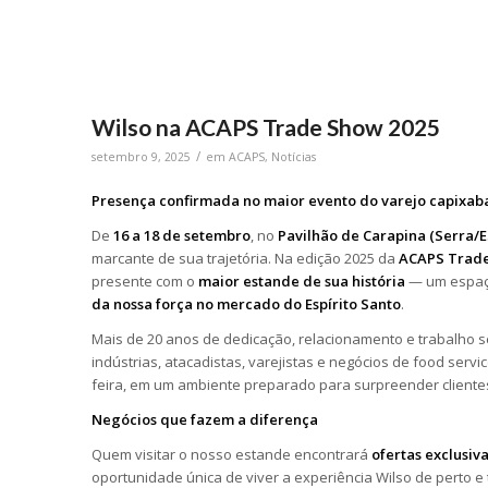
Wilso na ACAPS Trade Show 2025
/
setembro 9, 2025
em
ACAPS
,
Notícias
Presença confirmada no maior evento do varejo capixab
De
16 a 18 de setembro
, no
Pavilhão de Carapina (Serra/E
marcante de sua trajetória. Na edição 2025 da
ACAPS Trad
presente com o
maior estande de sua história
— um espaço
da nossa força no mercado do Espírito Santo
.
Mais de 20 anos de dedicação, relacionamento e trabalho sé
indústrias, atacadistas, varejistas e negócios de food servi
feira, em um ambiente preparado para surpreender clientes
Negócios que fazem a diferença
Quem visitar o nosso estande encontrará
ofertas exclusiv
oportunidade única de viver a experiência Wilso de perto 