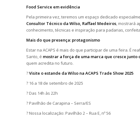
Food Service em evidência
Pela primeira vez, teremos um espaço dedicado especialm
Consultor Técnico da Wilso, Raffael Medeiros
, mostrará a
conhecimento, técnicas e inspiração para padarias, confeita
Mais do que presença: protagonismo
Estar na ACAPS é mais do que participar de uma feira. É re
Santo, é
mostrar a força de uma marca que cresce junto
quem acredita no futuro.
?
Visite o estande da Wilso na ACAPS Trade Show 2025
? 16 a 18 de setembro de 2025
? Das 14h às 22h
? Pavilhão de Carapina – Serra/ES
? Nossa localização: Pavilhão 2 – Rua E, nº 56