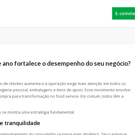
E-comme
de ano fortalece o desempenho do seu negócio?
xo de clientes aumenta e a operação exige mais atenção em todos os
higiene pessoal, embalagens e itens de apoio. Esse movimento envolve
mpra para transformação no food service. Em comum, todos têm a
s se mostra uma estratégia fundamental.
 e tranquilidade
comportamento do consumidor se torna mais dinâmico. Ter o estoque