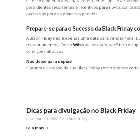
Este é o momento ideal para reter clientes fiéis e atrair n
para clientes recorrentes e incentivos para novos compra
exclusivas para os primeiros pedidos.
Prepare-se para o Sucesso da Black Friday c
A Black Friday não é apenas uma data para vender mais, é
relacionamentos. Com a
Wilso
ao seu lado, você terá o supo
condições atrativas.
Não deixe para depois!
Garanta o sucesso da sua Black Friday com o suporte cert
Dicas para divulgação no Black Friday
/
novembro 21, 2022
em
BlackFriday
Leia mais