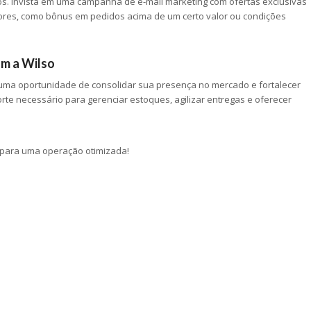
ovos. Invista em uma campanha de e-mail marketing com ofertas exclusivas
dores, como bônus em pedidos acima de um certo valor ou condições
om a Wilso
 uma oportunidade de consolidar sua presença no mercado e fortalecer
rte necessário para gerenciar estoques, agilizar entregas e oferecer
o para uma operação otimizada!