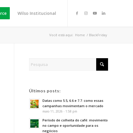
rce
Wilso Institucional
Você está aqui:
Home
/
BlackFriday
Últimos posts:
Datas como 5.5, 6.6 e 7.7: como essas
campanhas movimentam o mercado
maio 11, 2026 - 1:58 pm
Período de colheita do café: movimento
no campo e oportunidade para os
negócios